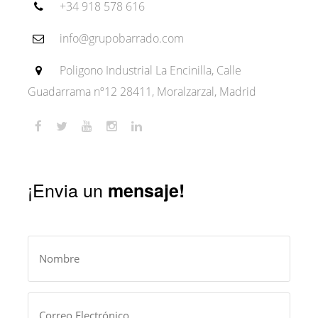
+34 918 578 616
info@grupobarrado.com
Poligono Industrial La Encinilla, Calle
Guadarrama nº12 28411, Moralzarzal, Madrid
¡Envia un
mensaje!